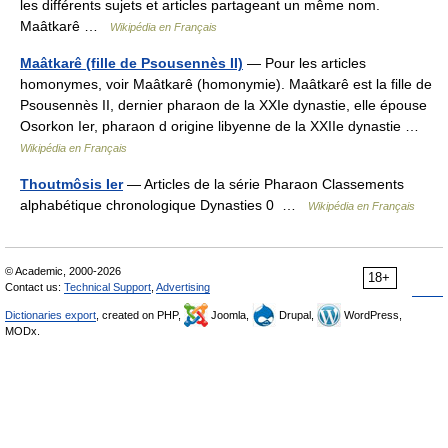
les différents sujets et articles partageant un même nom.
Maâtkarê …
Wikipédia en Français
Maâtkarê (fille de Psousennès II)
— Pour les articles
homonymes, voir Maâtkarê (homonymie). Maâtkarê est la fille de
Psousennès II, dernier pharaon de la XXIe dynastie, elle épouse
Osorkon Ier, pharaon d origine libyenne de la XXIIe dynastie …
Wikipédia en Français
Thoutmôsis Ier
— Articles de la série Pharaon Classements
alphabétique chronologique Dynasties 0 …
Wikipédia en Français
© Academic, 2000-2026
18+
Contact us:
Technical Support
,
Advertising
Dictionaries export
, created on PHP,
Joomla,
Drupal,
WordPress,
MODx.