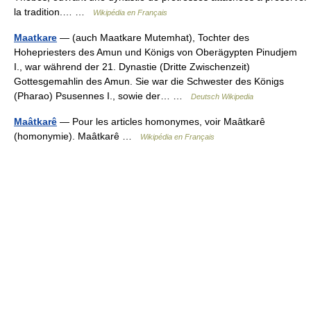
la tradition.… …
Wikipédia en Français
Maatkare
— (auch Maatkare Mutemhat), Tochter des
Hohepriesters des Amun und Königs von Oberägypten Pinudjem
I., war während der 21. Dynastie (Dritte Zwischenzeit)
Gottesgemahlin des Amun. Sie war die Schwester des Königs
(Pharao) Psusennes I., sowie der… …
Deutsch Wikipedia
Maâtkarê
— Pour les articles homonymes, voir Maâtkarê
(homonymie). Maâtkarê …
Wikipédia en Français