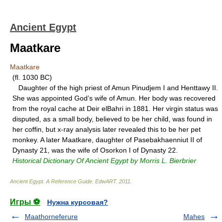
Ancient Egypt
Maatkare
Maatkare
(fl. 1030 BC)
Daughter of the high priest of Amun Pinudjem I and Henttawy II.
She was appointed God’s wife of Amun. Her body was recovered
from the royal cache at Deir elBahri in 1881. Her virgin status was
disputed, as a small body, believed to be her child, was found in
her coffin, but x-ray analysis later revealed this to be her pet
monkey. A later Maatkare, daughter of Pasebakhaenniut II of
Dynasty 21, was the wife of Osorkon I of Dynasty 22.
Historical Dictionary Of Ancient Egypt by Morris L. Bierbrier
Ancient Egypt. A Reference Guide
.
EdwART
.
2011
.
Игры ⚽
Нужна курсовая?
Maathorneferure
Mahes