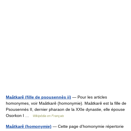
Maâtkarê (fille de psousennès ii)
— Pour les articles
homonymes, voir Maâtkarê (homonymie). Maâtkarê est la fille de
Psousennès II, dernier pharaon de la XXIe dynastie, elle épouse
Osorkon I …
Wikipédia en Français
Maâtkarê (homonymie)
— Cette page d’homonymie répertorie