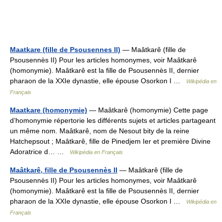
Maatkare (fille de Psousennes II)
— Maâtkarê (fille de
Psousennès II) Pour les articles homonymes, voir Maâtkarê
(homonymie). Maâtkarê est la fille de Psousennès II, dernier
pharaon de la XXIe dynastie, elle épouse Osorkon I …
Wikipédia en
Français
Maatkare (homonymie)
— Maâtkarê (homonymie) Cette page
d’homonymie répertorie les différents sujets et articles partageant
un même nom. Maâtkarê, nom de Nesout bity de la reine
Hatchepsout ; Maâtkarê, fille de Pinedjem Ier et première Divine
Adoratrice d… …
Wikipédia en Français
Maâtkarê, fille de Psousennès II
— Maâtkarê (fille de
Psousennès II) Pour les articles homonymes, voir Maâtkarê
(homonymie). Maâtkarê est la fille de Psousennès II, dernier
pharaon de la XXIe dynastie, elle épouse Osorkon I …
Wikipédia en
Français